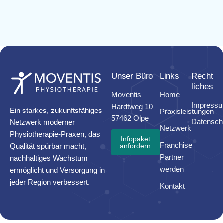
Unser Büro
Links
Recht
liches
Moventis
Home
Impress
Hardtweg 10
Ein starkes, zukunftsfähiges
Praxisleistungen
57462 Olpe
Datensch
Netzwerk moderner
Netzwerk
Physiotherapie-Praxen, das
Infopaket
Franchise
Qualität spürbar macht,
anfordern
Partner
nachhaltiges Wachstum
werden
ermöglicht und Versorgung in
jeder Region verbessert.
Kontakt